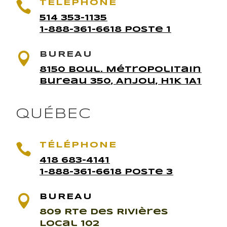

TÉLÉPHONE
514 353-1135
1-888-361-6618 Poste 1

BUREAU
8150 Boul. Métropolitain
Bureau 350, Anjou, H1K 1A1
QUÉBEC

TÉLÉPHONE
418 683-4141
1-888-361-6618 Poste 3

BUREAU
809 Rte des Rivières
Local 102